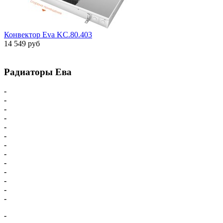
Конвектор Eva KC.80.403
14 549 руб
Радиаторы Ева
-
Главная
-
Внутрипольные конвекторы
-
Внутрипольные конвекторы С вентилятором
-
Внутрипольные конвекторы БЕЗ вентилятора
-
Парапетный конвектор
-
Настенные напольные конвекторы
-
Напольные конвекторы Eva
-
Настенные конвекторы Eva
-
Комплектующие для конвекторов
-
Схема подключения Eva
-
Доставка - Оплата
-
Карта сайта
-
Радиаторы Ева
-
Внутрипольные конвекторы Eva