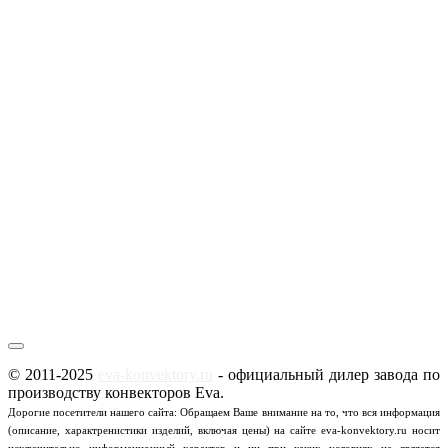
© 2011-2025
eva-konvektory.ru
- официальный дилер завода по
производству конвекторов Eva.
Дорогие посетители нашего сайта: Обращаем Ваше внимание на то, что вся информация
(описание, характренистики изделий, включая цены) на сайте eva-konvektory.ru носит