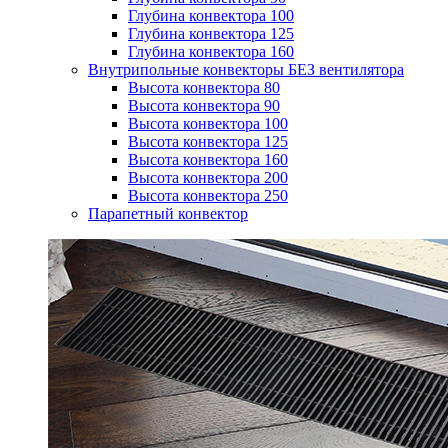
Глубина конвектора 100
Глубина конвектора 125
Глубина конвектора 160
Внутрипольные конвекторы БЕЗ вентилятора
Высота конвектора 80
Высота конвектора 90
Высота конвектора 100
Высота конвектора 125
Высота конвектора 160
Высота конвектора 200
Высота конвектора 250
Парапетный конвектор