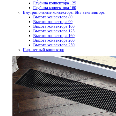
Глубина конвектора 125
Глубина конвектора 160
Внутрипольные конвекторы БЕЗ вентилятора
Высота конвектора 80
Высота конвектора 90
Высота конвектора 100
Высота конвектора 125
Высота конвектора 160
Высота конвектора 200
Высота конвектора 250
Парапетный конвектор