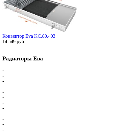
Конвектор Eva KC.80.403
14 549 руб
Радиаторы Ева
-
Главная
-
Внутрипольные конвекторы
-
Внутрипольные конвекторы С вентилятором
-
Внутрипольные конвекторы БЕЗ вентилятора
-
Парапетный конвектор
-
Настенные напольные конвекторы
-
Напольные конвекторы Eva
-
Настенные конвекторы Eva
-
Комплектующие для конвекторов
-
Схема подключения Eva
-
Доставка - Оплата
-
Карта сайта