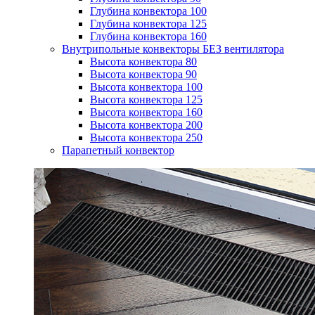
Глубина конвектора 100
Глубина конвектора 125
Глубина конвектора 160
Внутрипольные конвекторы БЕЗ вентилятора
Высота конвектора 80
Высота конвектора 90
Высота конвектора 100
Высота конвектора 125
Высота конвектора 160
Высота конвектора 200
Высота конвектора 250
Парапетный конвектор