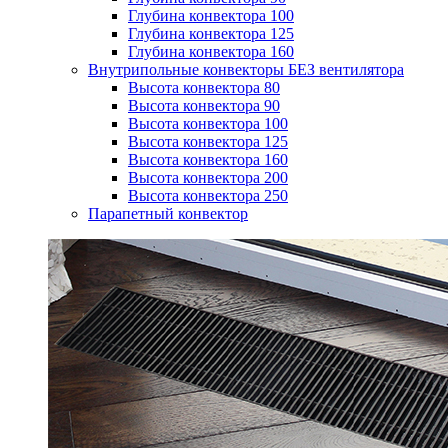
Глубина конвектора 100
Глубина конвектора 125
Глубина конвектора 160
Внутрипольные конвекторы БЕЗ вентилятора
Высота конвектора 80
Высота конвектора 90
Высота конвектора 100
Высота конвектора 125
Высота конвектора 160
Высота конвектора 200
Высота конвектора 250
Парапетный конвектор