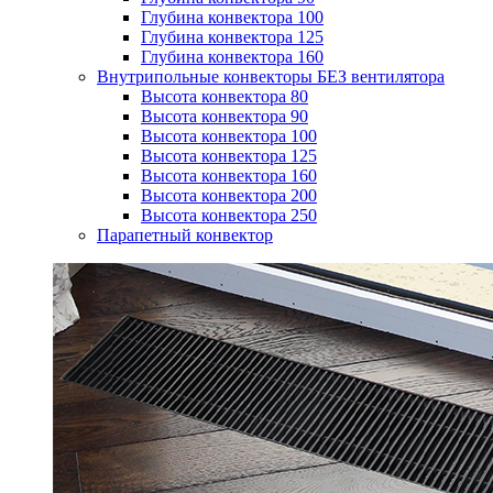
Глубина конвектора 100
Глубина конвектора 125
Глубина конвектора 160
Внутрипольные конвекторы БЕЗ вентилятора
Высота конвектора 80
Высота конвектора 90
Высота конвектора 100
Высота конвектора 125
Высота конвектора 160
Высота конвектора 200
Высота конвектора 250
Парапетный конвектор