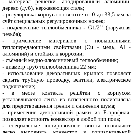
- материал решётки- анодированный алюминий,
дерево (дуб), нержавеющая сталь;
- регулировка корпуса по высоте от 0 до 33,5 мм за
счёт специальных регулировочных ножек;
- подключение теплообменника - G1/2’’ (наружная
резьба);
- применение материалов с повышенными
теплопередающими свойствами (Сu - медь, Al -
алюминий) и стойких к коррозии;
- съёмный медно-алюминиевый теплообменник;
- диаметр труб теплообменника 22 мм;
- использование декоративных крышек позволяет
скрыть трубную проводку, вентили, электрическое
подключение;
- в месте контакта решётки с корпусом
устанавливается лента из вспененного полиэтилена
для предотвращения трения и снижения шума;
- применение декоративной рамки из F-профиля,
позволяет встроить конвектор в любой тип пола;
- специальные юстировочные винты позволяют
легко выровнять конвектор в горизонтальной