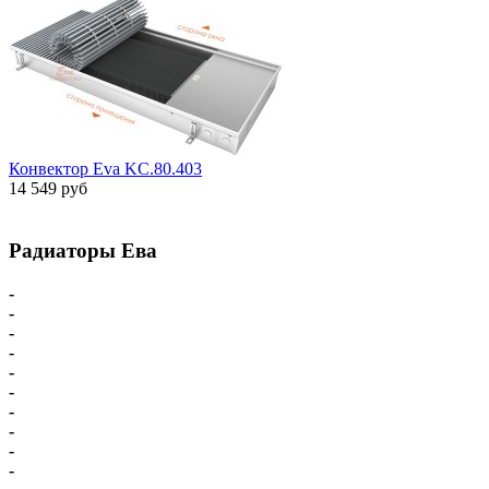
Конвектор Eva KC.80.403
14 549 руб
Радиаторы Ева
-
Главная
-
Внутрипольные конвекторы
-
Внутрипольные конвекторы С вентилятором
-
Внутрипольные конвекторы БЕЗ вентилятора
-
Парапетный конвектор
-
Настенные напольные конвекторы
-
Напольные конвекторы Eva
-
Настенные конвекторы Eva
-
Комплектующие для конвекторов
-
Схема подключения Eva