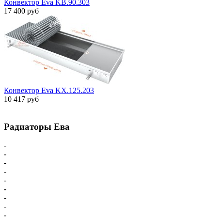
Конвектор Eva KB.90.303
17 400 руб
Конвектор Eva KX.125.203
10 417 руб
Радиаторы Ева
-
Главная
-
Внутрипольные конвекторы
-
Внутрипольные конвекторы С вентилятором
-
Внутрипольные конвекторы БЕЗ вентилятора
-
Парапетный конвектор
-
Настенные напольные конвекторы
-
Напольные конвекторы Eva
-
Настенные конвекторы Eva
-
Комплектующие для конвекторов