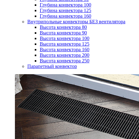
Глубина конвектора 100
Глубина конвектора 125
Глубина конвектора 160
Внутрипольные конвекторы БЕЗ вентилятора
Высота конвектора 80
Высота конвектора 90
Высота конвектора 100
Высота конвектора 125
Высота конвектора 160
Высота конвектора 200
Высота конвектора 250
Парапетный конвектор