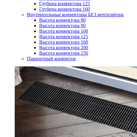
Глубина конвектора 125
Глубина конвектора 160
Внутрипольные конвекторы БЕЗ вентилятора
Высота конвектора 80
Высота конвектора 90
Высота конвектора 100
Высота конвектора 125
Высота конвектора 160
Высота конвектора 200
Высота конвектора 250
Парапетный конвектор