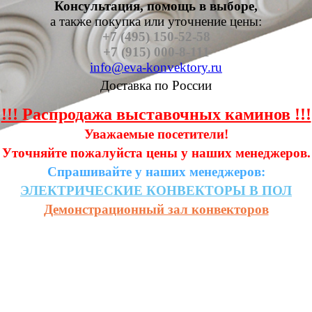
Консультация, помощь в выборе,
а также п
окупка или уточнение цены:
+7 (495) 150-52-58
+7 (915) 000-8-111
info@eva-konvektory.ru
Доставка по России
!!! Распродажа выставочных каминов !!!
Уважаемые посетители!
Уточняйте пожалуйста цены у наших менеджеров.
Спрашивайте у наших менеджеров:
ЭЛЕКТРИЧЕСКИЕ
КОНВЕКТОРЫ
В
ПОЛ
Демонстрационный зал конвекторов