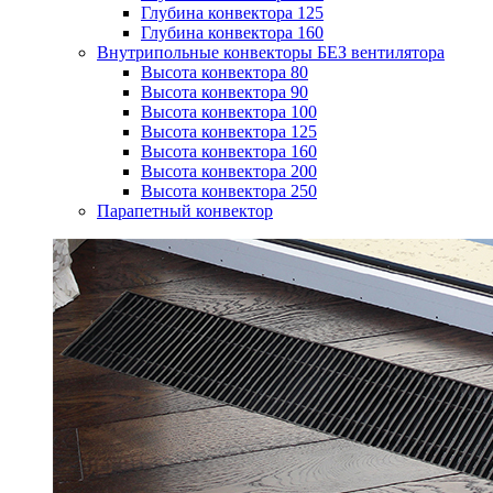
Глубина конвектора 125
Глубина конвектора 160
Внутрипольные конвекторы БЕЗ вентилятора
Высота конвектора 80
Высота конвектора 90
Высота конвектора 100
Высота конвектора 125
Высота конвектора 160
Высота конвектора 200
Высота конвектора 250
Парапетный конвектор