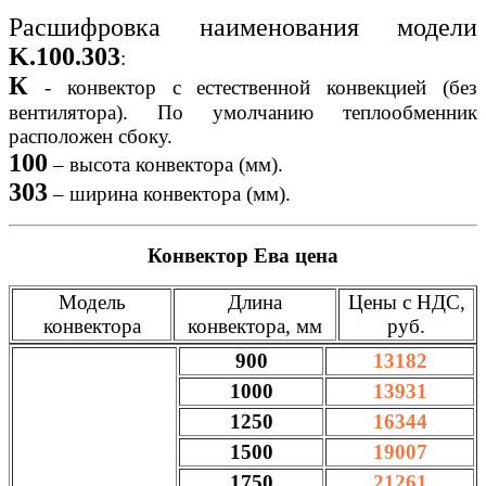
Расшифровка наименования модели
K.100.303
:
К
- конвектор с естественной конвекцией (без
вентилятора). По умолчанию теплообменник
расположен сбоку.
100
– высота конвектора (мм).
303
– ширина конвектора (мм).
Конвектор Ева цена
Модель
Длина
Цены с НДС,
конвектора
конвектора, мм
руб.
900
13182
1000
13931
1250
16344
1500
19007
1750
21261