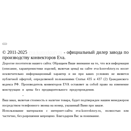
© 2011-2025
eva-konvektory.ru
- официальный дилер завода по
производству конвекторов Eva.
Дорогие посетители нашего сайта: Обращаем Ваше внимание на то, что вся информация
(описание, характренистики изделий, включая цены) на сайте eva-konvektory.ru носит
исключительно информационный характер и ни при каких условиях не является
публичной офертой, определяемой положениями Статьи 435 и 437 (2) Гражданского
кодекса РФ.
Производитель конвекторов EVA оставляет за собой право на изменение
Пользовательское
конструкции и цены без предварительного предупреждения.
соглашение
.
Ваш заказ, включая стоимость и наличие товара, будет подтвержден нашим менеджером
посредством телефонного звонка на номер, указанный Вами при заказе.
Использование материалов с интернет-сайта eva-konvektory.ru, полностью или
частично, без разрешения запрещено. Благодарим Вас за понимание.