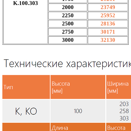
K.100.303
2000
23749
2250
25952
2500
28136
2750
30171
3000
32130