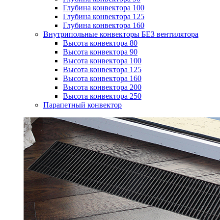
Глубина конвектора 100
Глубина конвектора 125
Глубина конвектора 160
Внутрипольные конвекторы БЕЗ вентилятора
Высота конвектора 80
Высота конвектора 90
Высота конвектора 100
Высота конвектора 125
Высота конвектора 160
Высота конвектора 200
Высота конвектора 250
Парапетный конвектор