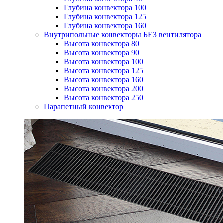
Глубина конвектора 100
Глубина конвектора 125
Глубина конвектора 160
Внутрипольные конвекторы БЕЗ вентилятора
Высота конвектора 80
Высота конвектора 90
Высота конвектора 100
Высота конвектора 125
Высота конвектора 160
Высота конвектора 200
Высота конвектора 250
Парапетный конвектор