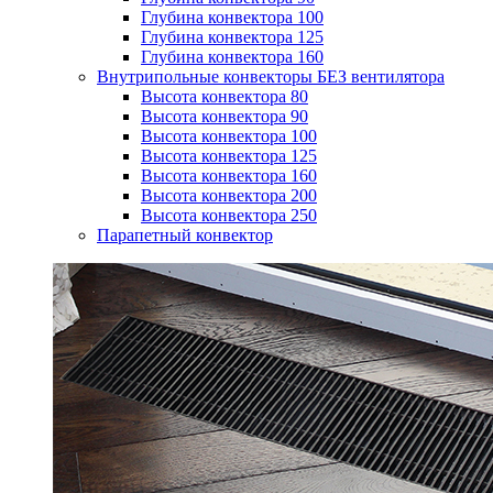
Глубина конвектора 100
Глубина конвектора 125
Глубина конвектора 160
Внутрипольные конвекторы БЕЗ вентилятора
Высота конвектора 80
Высота конвектора 90
Высота конвектора 100
Высота конвектора 125
Высота конвектора 160
Высота конвектора 200
Высота конвектора 250
Парапетный конвектор