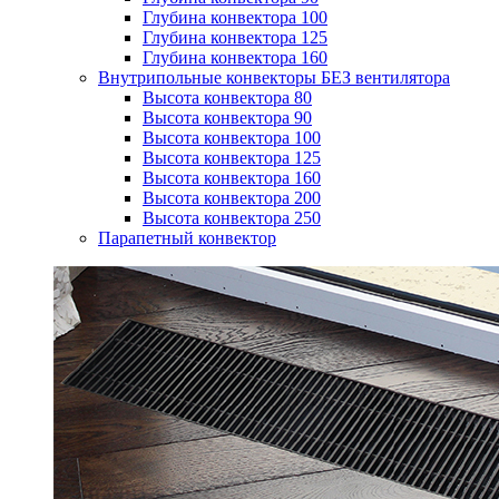
Глубина конвектора 100
Глубина конвектора 125
Глубина конвектора 160
Внутрипольные конвекторы БЕЗ вентилятора
Высота конвектора 80
Высота конвектора 90
Высота конвектора 100
Высота конвектора 125
Высота конвектора 160
Высота конвектора 200
Высота конвектора 250
Парапетный конвектор