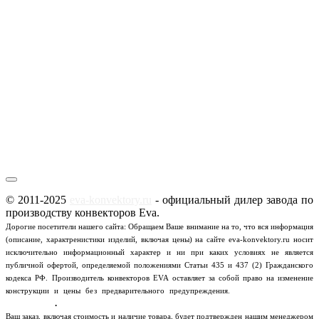
© 2011-2025
eva-konvektory.ru
- официальный дилер завода по
производству конвекторов Eva.
Дорогие посетители нашего сайта: Обращаем Ваше внимание на то, что вся информация
(описание, характренистики изделий, включая цены) на сайте eva-konvektory.ru носит
исключительно информационный характер и ни при каких условиях не является
публичной офертой, определяемой положениями Статьи 435 и 437 (2) Гражданского
кодекса РФ.
Производитель конвекторов EVA оставляет за собой право на изменение
Пользовательское
конструкции и цены без предварительного предупреждения.
соглашение
.
Ваш заказ, включая стоимость и наличие товара, будет подтвержден нашим менеджером