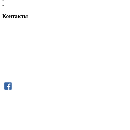
-
Контакты
Контакты
107140, г. Москва, ул. Верхняя Красносельская, д.2/1, строение
1, 3 этаж, офис 313.
☎ +7 (495) 150-52-58
☎ +7 (915) 000-8-111
✉
info@eva-konvektory.ru
пн-пт / 9:00-21:00
сб-вс / 9:00-18:00