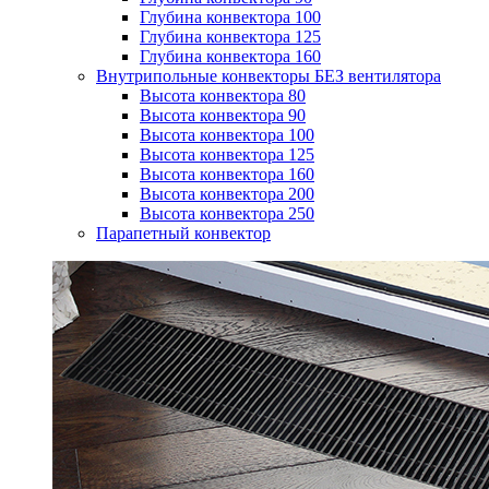
Глубина конвектора 100
Глубина конвектора 125
Глубина конвектора 160
Внутрипольные конвекторы БЕЗ вентилятора
Высота конвектора 80
Высота конвектора 90
Высота конвектора 100
Высота конвектора 125
Высота конвектора 160
Высота конвектора 200
Высота конвектора 250
Парапетный конвектор