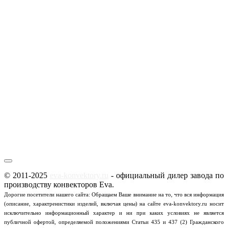
© 2011-2025
eva-konvektory.ru
- официальный дилер завода по
производству конвекторов Eva.
Дорогие посетители нашего сайта: Обращаем Ваше внимание на то, что вся информация
(описание, характренистики изделий, включая цены) на сайте eva-konvektory.ru носит
исключительно информационный характер и ни при каких условиях не является
публичной офертой, определяемой положениями Статьи 435 и 437 (2) Гражданского