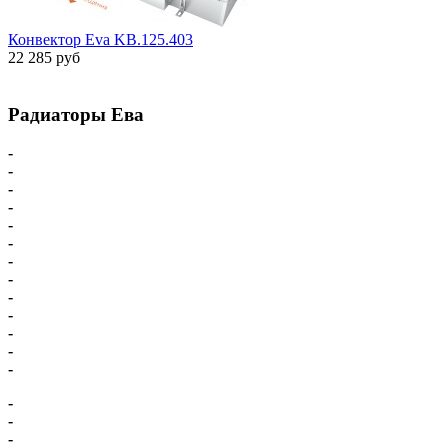
Конвектор Eva KB.125.403
22 285 руб
Радиаторы Ева
-
Главная
-
Внутрипольные конвекторы
-
Внутрипольные конвекторы С вентилятором
-
Внутрипольные конвекторы БЕЗ вентилятора
-
Парапетный конвектор
-
Настенные напольные конвекторы
-
Напольные конвекторы Eva
-
Настенные конвекторы Eva
-
Комплектующие для конвекторов
-
Схема подключения Eva
-
Доставка - Оплата
-
Карта сайта
-
Радиаторы Ева
-
Внутрипольные конвекторы Eva
-
Внутрипольный конвектор Vitron
-
Внутрипольные конвекторы электрические