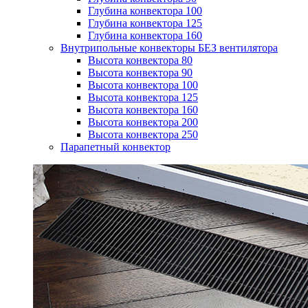
Глубина конвектора 100
Глубина конвектора 125
Глубина конвектора 160
Внутрипольные конвекторы БЕЗ вентилятора
Высота конвектора 80
Высота конвектора 90
Высота конвектора 100
Высота конвектора 125
Высота конвектора 160
Высота конвектора 200
Высота конвектора 250
Парапетный конвектор