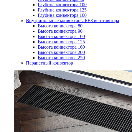
Глубина конвектора 100
Глубина конвектора 125
Глубина конвектора 160
Внутрипольные конвекторы БЕЗ вентилятора
Высота конвектора 80
Высота конвектора 90
Высота конвектора 100
Высота конвектора 125
Высота конвектора 160
Высота конвектора 200
Высота конвектора 250
Парапетный конвектор