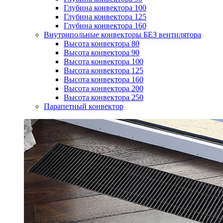
Глубина конвектора 100
Глубина конвектора 125
Глубина конвектора 160
Внутрипольные конвекторы БЕЗ вентилятора
Высота конвектора 80
Высота конвектора 90
Высота конвектора 100
Высота конвектора 125
Высота конвектора 160
Высота конвектора 200
Высота конвектора 250
Парапетный конвектор