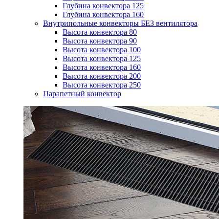
Глубина конвектора 125
Глубина конвектора 160
Внутрипольные конвекторы БЕЗ вентилятора
Высота конвектора 80
Высота конвектора 90
Высота конвектора 100
Высота конвектора 125
Высота конвектора 160
Высота конвектора 200
Высота конвектора 250
Парапетный конвектор