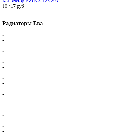
Конвектор Eva KX.125.203
10 417 руб
Радиаторы Ева
-
Главная
-
Внутрипольные конвекторы
-
Внутрипольные конвекторы С вентилятором
-
Внутрипольные конвекторы БЕЗ вентилятора
-
Парапетный конвектор
-
Настенные напольные конвекторы
-
Напольные конвекторы Eva
-
Настенные конвекторы Eva
-
Комплектующие для конвекторов
-
Схема подключения Eva
-
Доставка - Оплата
-
Карта сайта
-
Радиаторы Ева
-
Внутрипольные конвекторы Eva
-
Внутрипольный конвектор Vitron
-
Внутрипольные конвекторы электрические
-
Электрокамины Dimplex
-
Камин Dimplex Cassette