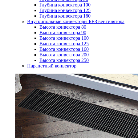
Глубина конвектора 100
Глубина конвектора 125
Глубина конвектора 160
Внутрипольные конвекторы БЕЗ вентилятора
Высота конвектора 80
Высота конвектора 90
Высота конвектора 100
Высота конвектора 125
Высота конвектора 160
Высота конвектора 200
Высота конвектора 250
Парапетный конвектор