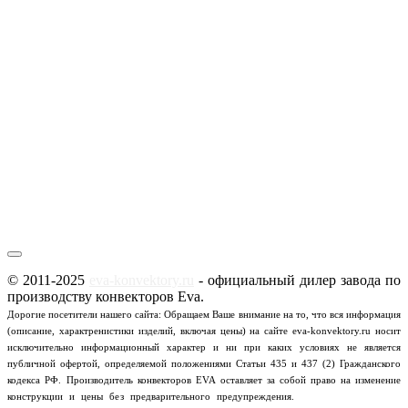
© 2011-2025
eva-konvektory.ru
- официальный дилер завода по
производству конвекторов Eva.
Дорогие посетители нашего сайта: Обращаем Ваше внимание на то, что вся информация
(описание, характренистики изделий, включая цены) на сайте eva-konvektory.ru носит
исключительно информационный характер и ни при каких условиях не является
публичной офертой, определяемой положениями Статьи 435 и 437 (2) Гражданского
кодекса РФ.
Производитель конвекторов EVA оставляет за собой право на изменение
Пользовательское
конструкции и цены без предварительного предупреждения.