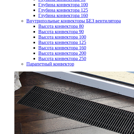
Глубина конвектора 100
Глубина конвектора 125
Глубина конвектора 160
Внутрипольные конвекторы БЕЗ вентилятора
Высота конвектора 80
Высота конвектора 90
Высота конвектора 100
Высота конвектора 125
Высота конвектора 160
Высота конвектора 200
Высота конвектора 250
Парапетный конвектор