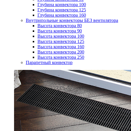
Глубина конвектора 100
Глубина конвектора 125
Глубина конвектора 160
Внутрипольные конвекторы БЕЗ вентилятора
Высота конвектора 80
Высота конвектора 90
Высота конвектора 100
Высота конвектора 125
Высота конвектора 160
Высота конвектора 200
Высота конвектора 250
Парапетный конвектор