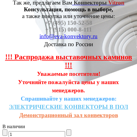
Так же, предлагаем Вам
Конвекторы
Vitron
Консультация, помощь в выборе,
а также п
окупка или уточнение цены:
+7 (495) 150-52-58
+7 (915) 000-8-111
info@eva-konvektory.ru
Доставка по России
!!! Распродажа выставочных каминов
!!!
Уважаемые посетители!
Уточняйте пожалуйста цены у наших
менеджеров.
Спрашивайте у наших менеджеров:
ЭЛЕКТРИЧЕСКИЕ
КОНВЕКТОРЫ
В
ПОЛ
Демонстрационный зал конвекторов
В наличии