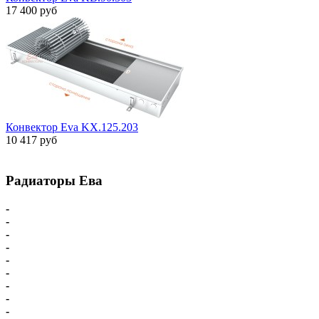
17 400 руб
Конвектор Eva KX.125.203
10 417 руб
Радиаторы Ева
-
Главная
-
Внутрипольные конвекторы
-
Внутрипольные конвекторы С вентилятором
-
Внутрипольные конвекторы БЕЗ вентилятора
-
Парапетный конвектор
-
Настенные напольные конвекторы
-
Напольные конвекторы Eva
-
Настенные конвекторы Eva
-
Комплектующие для конвекторов