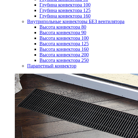
Глубина конвектора 100
Глубина конвектора 125
Глубина конвектора 160
Внутрипольные конвекторы БЕЗ вентилятора
Высота конвектора 80
Высота конвектора 90
Высота конвектора 100
Высота конвектора 125
Высота конвектора 160
Высота конвектора 200
Высота конвектора 250
Парапетный конвектор