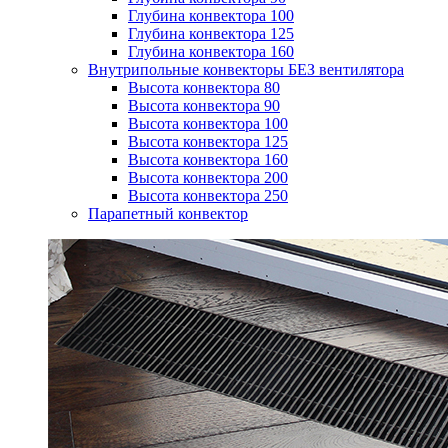
Глубина конвектора 100
Глубина конвектора 125
Глубина конвектора 160
Внутрипольные конвекторы БЕЗ вентилятора
Высота конвектора 80
Высота конвектора 90
Высота конвектора 100
Высота конвектора 125
Высота конвектора 160
Высота конвектора 200
Высота конвектора 250
Парапетный конвектор