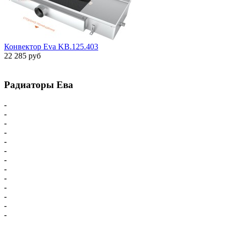
Конвектор Eva KB.125.403
22 285 руб
Радиаторы Ева
-
Главная
-
Внутрипольные конвекторы
-
Внутрипольные конвекторы С вентилятором
-
Внутрипольные конвекторы БЕЗ вентилятора
-
Парапетный конвектор
-
Настенные напольные конвекторы
-
Напольные конвекторы Eva
-
Настенные конвекторы Eva
-
Комплектующие для конвекторов
-
Схема подключения Eva
-
Доставка - Оплата
-
Карта сайта
-
Радиаторы Ева