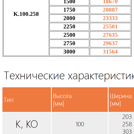
1500
18670
1750
20887
K.100.258
2000
23333
2250
25501
2500
27635
2750
29637
3000
31564