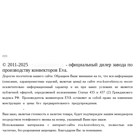
© 2011-2025
eva-konvektory.ru
- официальный дилер завода по
производству конвекторов Eva.
Дорогие посетители нашего сайта: Обращаем Ваше внимание на то, что вся информация
(описание, характренистики изделий, включая цены) на сайте eva-konvektory.ru носит
исключительно информационный характер и ни при каких условиях не является
публичной офертой, определяемой положениями Статьи 435 и 437 (2) Гражданского
кодекса РФ.
Производитель конвекторов EVA оставляет за собой право на изменение
Пользовательское
конструкции и цены без предварительного предупреждения.
соглашение
.
Ваш заказ, включая стоимость и наличие товара, будет подтвержден нашим менеджером
посредством телефонного звонка на номер, указанный Вами при заказе.
Использование материалов с интернет-сайта eva-konvektory.ru, полностью или
частично, без разрешения запрещено. Благодарим Вас за понимание.