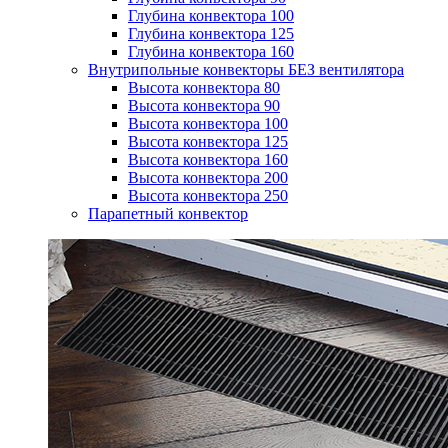
Глубина конвектора 100
Глубина конвектора 125
Глубина конвектора 160
Внутрипольные конвекторы БЕЗ вентилятора
Высота конвектора 80
Высота конвектора 90
Высота конвектора 100
Высота конвектора 125
Высота конвектора 160
Высота конвектора 200
Высота конвектора 250
Парапетный конвектор