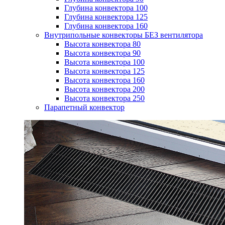
Глубина конвектора 100
Глубина конвектора 125
Глубина конвектора 160
Внутрипольные конвекторы БЕЗ вентилятора
Высота конвектора 80
Высота конвектора 90
Высота конвектора 100
Высота конвектора 125
Высота конвектора 160
Высота конвектора 200
Высота конвектора 250
Парапетный конвектор